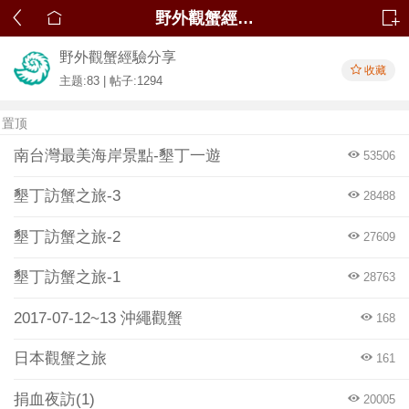
野外觀蟹經驗分享
野外觀蟹經驗分享
收藏
主题:83 | 帖子:1294
置顶
南台灣最美海岸景點-墾丁一遊
53506
墾丁訪蟹之旅-3
28488
墾丁訪蟹之旅-2
27609
墾丁訪蟹之旅-1
28763
2017-07-12~13 沖繩觀蟹
168
日本觀蟹之旅
161
捐血夜訪(1)
20005