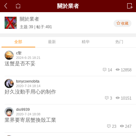
關於業者
關於業者
收藏
主题:39 | 帖子:491
全部
最新
精华
热门
c聖
2024-6-25 18:21
送蟹是否不妥
14
12858
tonycoenobita
2020-7-24 18:14
好久沒動手用心的制作
3
10151
dio9939
2020-7-24 18:08
業界要寄居蟹換殼工業
23
247