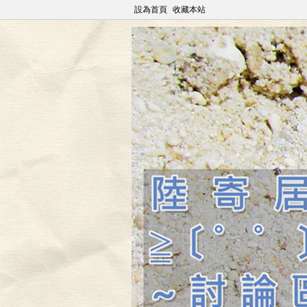
設為首頁
收藏本站