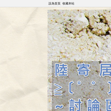
設為首頁
收藏本站