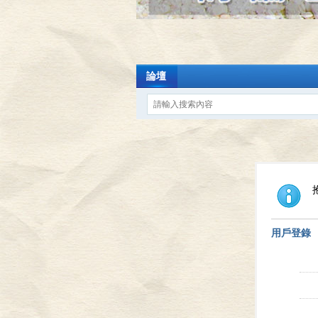
論壇
用戶登錄