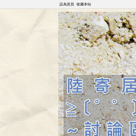
設為首頁
收藏本站