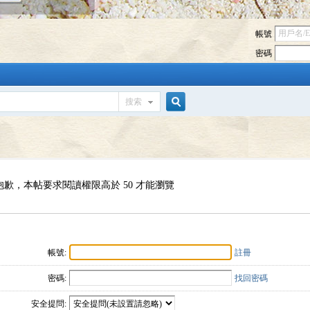
帳號
密碼
搜索
搜
索
抱歉，本帖要求閱讀權限高於 50 才能瀏覽
帳號:
註冊
密碼:
找回密碼
安全提問: