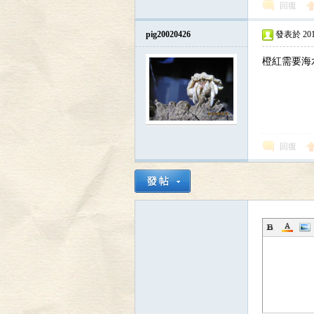
回復
pig20020426
發表於 2018-
橙紅需要海
區
回復