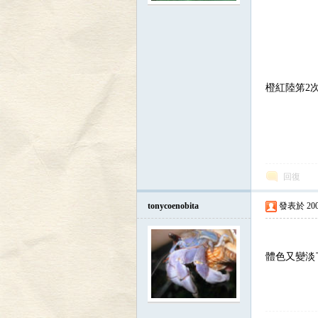
寄
橙紅陸笫2
居
回復
tonycoenobita
發表於 2009-
體色又變淡
蟹