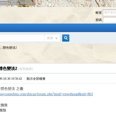
帳號
密碼
搜索
搜
....體色變淡2
索
..體色變淡2
[複製鏈接]
10-30 19:56:42
|
顯示全部樓層
..體色變淡 之
後:
tonycoenobita.com/discuz/forum.php?mod=viewthread&tid=803
次
脫殼
脫殼