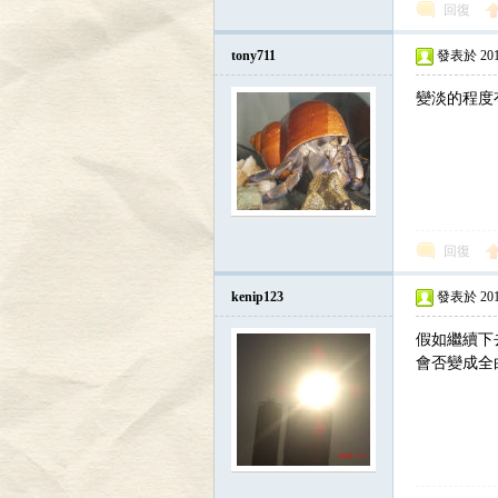
回復
tony711
發表於 2010-
變淡的程度有
討
回復
kenip123
發表於 2011-
假如繼續下去
會否變成全白色
論