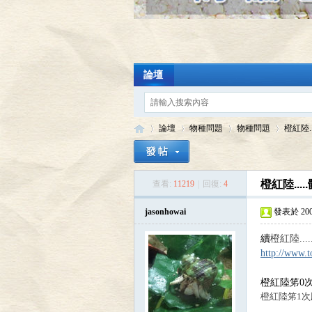
論壇
論壇
物種問題
物種問題
橙紅陸.
橙紅陸...
查看:
11219
|
回復:
4
陸
»
›
›
›
jasonhowai
發表於 2009-
續
橙紅陸...
http://www.
橙紅陸笫0
橙紅陸笫1次