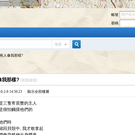
帳號
密碼
搜索
搜
有人像我那樣?
索
像我那樣?
[複製鏈接]
2-8 14:50:23
|
顯示全部樓層
是三隻寄居蟹的主人
是很怕觸摸他們的
他們時
縮回貝殼中, 我才敢拿起
們會突然伸出身體來