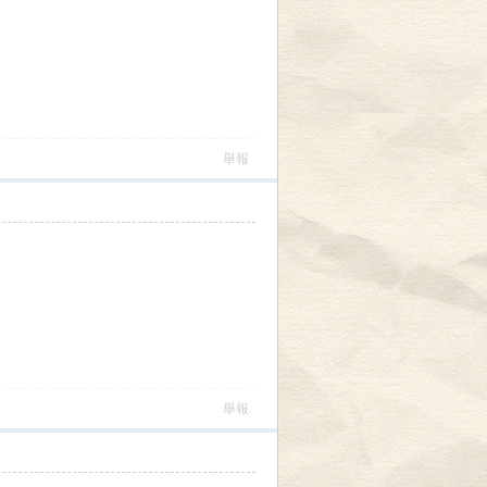
舉報
吐
舉報