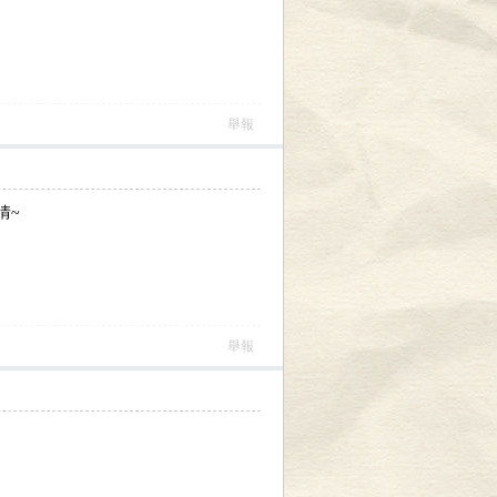
舉報
情~
舉報