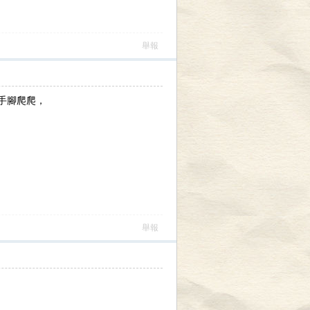
舉報
手腳爬爬，
舉報