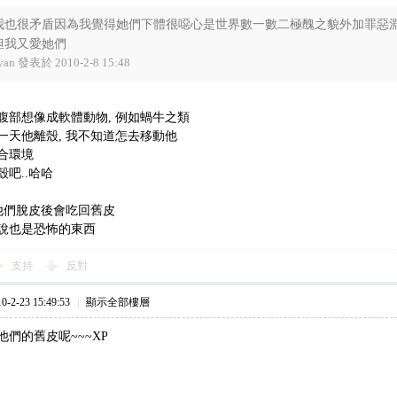
我也很矛盾因為我覺得她們下體很噁心是世界數一數二極醜之貌外加罪
但我又愛她們
van 發表於 2010-2-8 15:48
腹部想像成軟體動物, 例如蝸牛之類
一天他離殼, 我不知道怎去移動他
合環境
吧..哈哈
好他們脫皮後會吃回舊皮
說也是恐怖的東西
支持
反對
2-23 15:49:53
|
顯示全部樓層
們的舊皮呢~~~XP