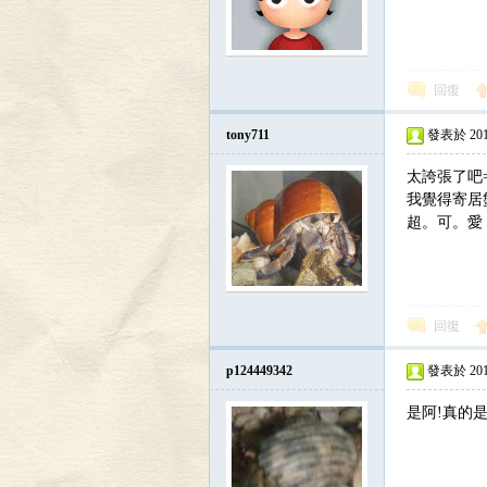
回復
tony711
發表於 2010-
區
太誇張了吧=
我覺得寄居
超。可。愛
回復
p124449342
發表於 2011-
是阿!真的是