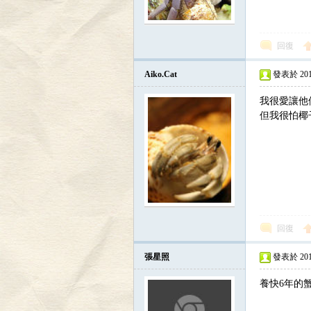
回復
Aiko.Cat
發表於 2014-
我很愛讓他
但我很怕椰
回復
張星照
發表於 2016-
養快6年的