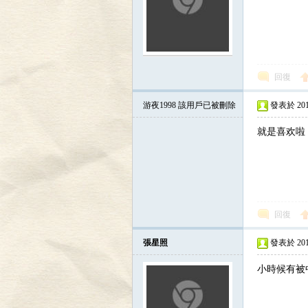
回復
游夜1998
該用戶已被刪除
發表於 2016-
就是喜欢啦
回復
張星照
發表於 2016-
小時候有被