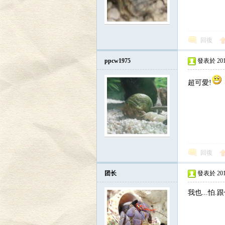
回復
ppcw1975
發表於 2012-
超可愛!
回復
团长
發表於 2014-
我也...怕.