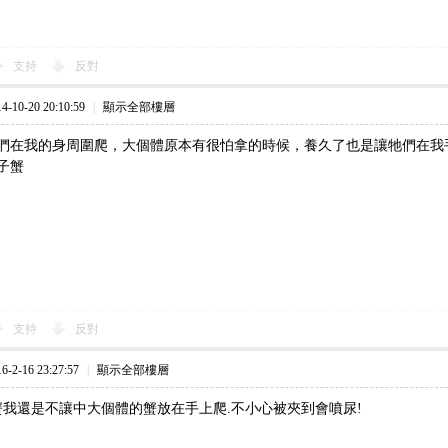
支持
反對
10-20 20:10:59
|
顯示全部樓層
們在我的身周圍爬，大個體原本有很怕拿的時候，養久了也是讓牠們在我
子蟹
支持
反對
2-16 23:27:57
|
顯示全部樓層
蟹我還是不讓中大個體的蟹放在手上爬.不小心被夾到會噴尿!