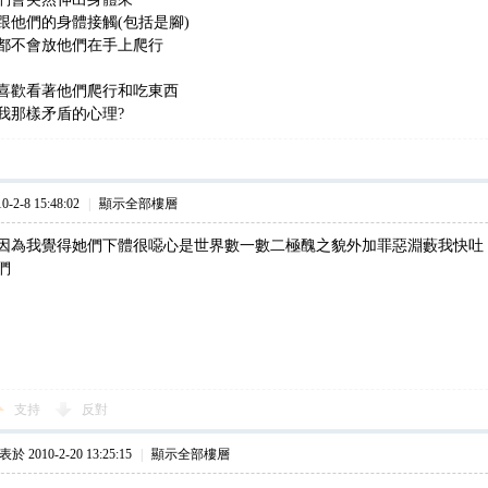
跟他們的身體接觸(包括是腳)
都不會放他們在手上爬行
喜歡看著他們爬行和吃東西
我那樣矛盾的心理?
2-8 15:48:02
|
顯示全部樓層
因為我覺得她們下體很噁心是世界數一數二極醜之貌外加罪惡淵藪我快
們
支持
反對
於 2010-2-20 13:25:15
|
顯示全部樓層