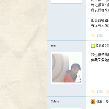
總之很害怕
寄
所以我從來
但是我卻很
有沒有人像
回復
evan
發表於 2010-
居
我也很矛盾
但我又愛她
回復
Colors
樓主
|
發表
蟹