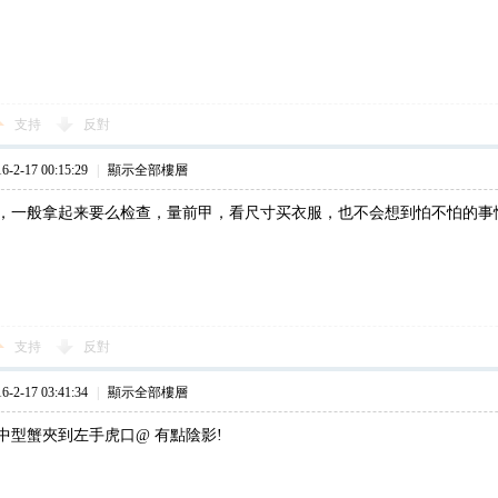
支持
反對
2-17 00:15:29
|
顯示全部樓層
，一般拿起来要么检查，量前甲，看尺寸买衣服，也不会想到怕不怕的事
支持
反對
2-17 03:41:34
|
顯示全部樓層
中型蟹夾到左手虎口@ 有點陰影!