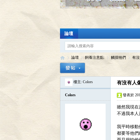
論壇
論壇
飼養注意點:
觸摸牠們
有沒
樓主:
Colors
有沒有人
陸
»
›
›
›
Colors
發表於 2010-
雖然我現在
不過我本人
我平時移動
都要等他們
而且很怕他