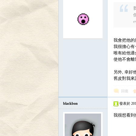
e
我會把他的
我很擔心有
討
唯有給他適
使他不會離殼
另外, 幸
舊皮對我來
回復
blackbon
發表於 2010-
論
我很想看到他