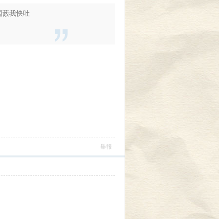
惡淵藪我快吐
舉報