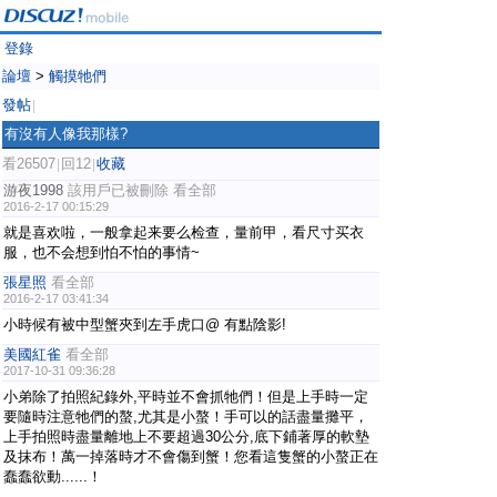
登錄
論壇
>
觸摸牠們
發帖
|
有沒有人像我那樣?
看26507
回12
收藏
|
|
游夜1998
該用戶已被刪除
看全部
2016-2-17 00:15:29
就是喜欢啦，一般拿起来要么检查，量前甲，看尺寸买衣
服，也不会想到怕不怕的事情~
張星照
看全部
2016-2-17 03:41:34
小時候有被中型蟹夾到左手虎口@ 有點陰影!
美國紅雀
看全部
2017-10-31 09:36:28
小弟除了拍照紀錄外,平時並不會抓牠們！但是上手時一定
要隨時注意牠們的螯,尤其是小螯！手可以的話盡量攤平，
上手拍照時盡量離地上不要超過30公分,底下鋪著厚的軟墊
及抹布！萬一掉落時才不會傷到蟹！您看這隻蟹的小螯正在
蠢蠢欲動......！