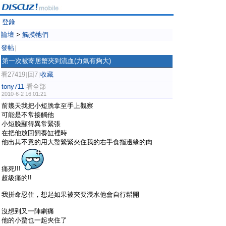
登錄
論壇
>
觸摸牠們
發帖
|
第一次被寄居蟹夾到流血(力氣有夠大)
看27419
回7
收藏
|
|
tony711
看全部
2010-6-2 16:01:21
前幾天我把小短脕拿至手上觀察
可能是不常接觸他
小短脕顯得異常緊張
在把他放回飼養缸裡時
他出其不意的用大螯緊緊夾住我的右手食指邊緣的肉
痛死!!!
超級痛的!!
我拼命忍住，想起如果被夾要浸水他會自行鬆開
沒想到又一陣劇痛
他的小螯也一起夾住了