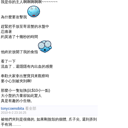
我是你的主人啊啊啊啊啊~~~~~~~
為什麼要攻擊我
趕緊把手放至寄居蟹的水盤中
忍痛著
約莫過了十幾秒的時間
他終於放開了我的食指
看了一下
流血了，還隱隱有內出血的感覺
奉勸大家拿出蟹寶貝來觀察時
要小心別被夾到啊!
那麼小一隻短脕(比$10小一點)
大小螯的力量卻如此驚人
真是有趣的小生物。
tonycoenobita
看全部
2010-6-2 23:16:25
被牠們夾到是很痛的, 如果剛脫殼的個體, 爪子尖, 還到弄到
手有洞........