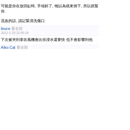
可能是你在放回缸時, 手傾斜了, 牠以為就來倒下, 所以抓緊
你.
流血的話, 請記緊清洗傷口.
bruce
看全部
2012-1-20 22:05:18
下次被夾到拿吹風機會比你浸水還要快 也不會影響到他
Aiko.Cat
看全部
2012-2-24 16:46:45
我那次被灰白鉗...只是把手放在缸內等待..= =等了十幾分
鐘...
獅堂
看全部
2017-1-11 16:29:06
每次拿起短腕，看到牠那大大的螯就會想去撫摸一下，
現在看到版主這一篇才知道我原來做了這麼蠢的事啊～～
看來被夾到可真的不是開玩笑的！
1
2
/ 2 頁
下一頁
陸寄居蟹研究室