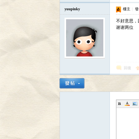
yuupinky
樓主
|
發表
不好意思，因
谢谢两位
回復