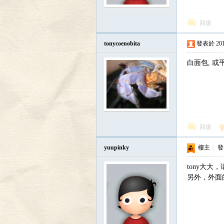
寄
回復
tonycoenobita
發表於 2013-
白面包, 或
居
回復
yuupinky
樓主
|
發表
tony大
另外，外面
蟹