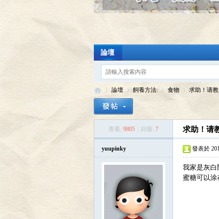
論壇
論壇
飼養方法:
食物
求助！请教
求助！请教
查看:
9805
|
回復:
7
陸
»
›
›
›
yuupinky
發表於 2013-
我家是灰白
蜜糖可以涂