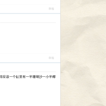
舉報
舉報
觉得应该一个缸里有一半珊瑚沙一小半椰