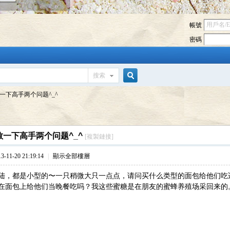
帳號
密碼
搜索
搜
一下高手两个问题^_^
索
一下高手两个问题^_^
[複製鏈接]
11-20 21:19:14
|
顯示全部樓層
陆，都是小型的〜一只稍微大只一点点，请问买什么类型的面包给他们吃
在面包上给他们当晚餐吃吗？我这些蜜糖是在朋友的蜜蜂养殖场采回来的