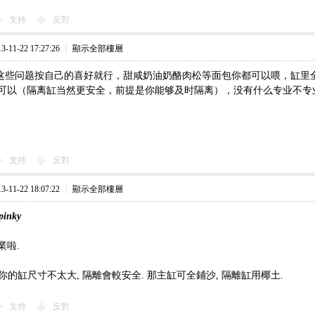
支持
反對
11-22 17:27:26
|
顯示全部樓層
nky，这些问题按自己的喜好就行，甜咸奶油奶酪肉松等面包你都可以喂，缸
可以（隔离缸当然更安全，前提是你能够及时隔离），没有什么专业不专
支持
反對
11-22 18:07:22
|
顯示全部樓層
pinky
業啦.
看你的缸尺寸不太大, 隔離會較安全. 那主缸可全鋪沙, 隔離缸用椰土.
支持
反對