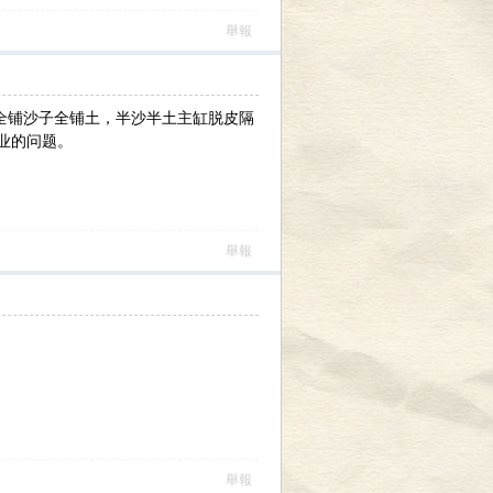
舉報
里全铺沙子全铺土，半沙半土主缸脱皮隔
业的问题。
舉報
舉報