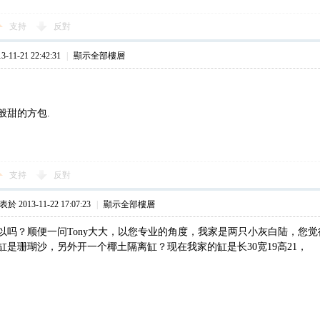
支持
反對
11-21 22:42:31
|
顯示全部樓層
般甜的方包.
支持
反對
於 2013-11-22 17:07:23
|
顯示全部樓層
以吗？顺便一问Tony大大，以您专业的角度，我家是两只小灰白陆，您
缸是珊瑚沙，另外开一个椰土隔离缸？现在我家的缸是长30宽19高21，