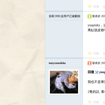
回復
游夜1998
該用戶已被刪除
發表於 2013-
yuupi
區
离缸脱皮都
回復
tonycoenobita
發表於 2013-
回復
5#
yuu
我也不是專
2隻的話, 
回復