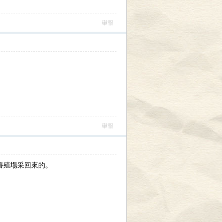
舉報
舉報
養殖場采回來的。