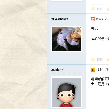
回復
tonycoenobita
發表於 2013-
可以.
我給的是一
討
回復
yuupinky
樓主
|
發表
请问咸的可
土，还是主
論