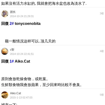
如果沒有活力水缸的, 我就會把海水盆也改為淡水了.
团长
3楼
2014-10-24 21:29:31
回復
2#
tonycoenobita
额一般情况这样可以..顶几天的
c聖
4楼
2014-10-24 22:41:51
回復
1#
Aiko.Cat
原則會放乾燥食物，或乾葉。
生鮮類食物我會放蘋果，至少回來時比較不會臭。
Aiko.Cat
5楼
2015-1-13 02:47:03
補充一下: