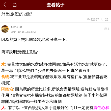
查看帖子
外出旅遊的照顧
42697
22
Aiko.Cat
楼主
2014-10-16 16:33:42
因為都拋下蟹出國幾次,也來分享一下:
簡單說明幾個注意點:
水
: 盡量放大點的水盆(或多放兩個),如果有活力水缸就更好了,
萬一忘了噴水,蟹們至少會爬去保濕一下,真的很有用
食物
:我主要都是放曬乾的蟹殼蝦殼,還有欖仁葉(但蟹們都會吃
樹洞)
隔離箱
: 因為我的蟹量比較多,所以會盡量隔離,這時點名簿發揮
作用了!!我會先把有機會快脫皮的蟹都放隔離箱,個子小的都隔
離開,當然隔離箱一樣要有水和食物
人
: 有了以上東西後,找人幫手是最好的,而且一定要有
責任心和