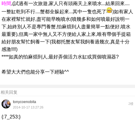
時間
,(試過有一次旅遊,家人只有頭兩天上來噴水...結果回來....
一整缸乾到不行....蟹都全躲起來...其中一隻也死了
)如有家人
在家裡幫忙就好,盡可能早晚噴水(噴幾多和如何噴最好說明一
下,始終別人不是專門養蟹,怕麻煩到人盡量簡單一點便好,噴水
最重要),但萬一家中無人又不方便給人家上來,唯有帶個手提箱
給好朋友幫忙飼養一下(我都托蟹友幫我飼養過幾次,真是十分
感激!!!!)
****如真的怕麻煩到人,最好弄個活力水缸或買個噴濕器?
希望大大們也能分享一下經驗^^
相关回复
tonycoenobita
2楼
2014-10-17 13:27:26
{:7_253:}