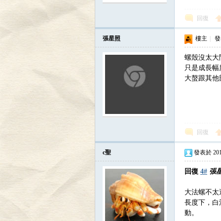
回復
張星照
樓主
|
發表
螺殼沒太大
只是成長幅度
大螯跟其他
討
回復
c聖
發表於 2016-
回復
4#
張
論
大法螺不太
長度下，白
動。