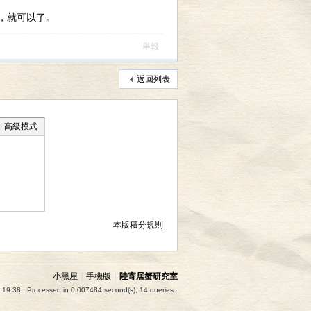
，就可以了。
舉報
返回列表
高級模式
本版積分規則
小黑屋
|
手機版
|
陸寄居蟹研究室
 19:38
, Processed in 0.007484 second(s), 14 queries .