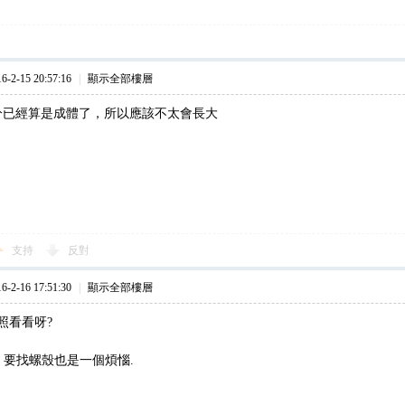
2-15 20:57:16
|
顯示全部樓層
分已經算是成體了，所以應該不太會長大
支持
反對
2-16 17:51:30
|
顯示全部樓層
照看看呀?
 要找螺殼也是一個煩惱.