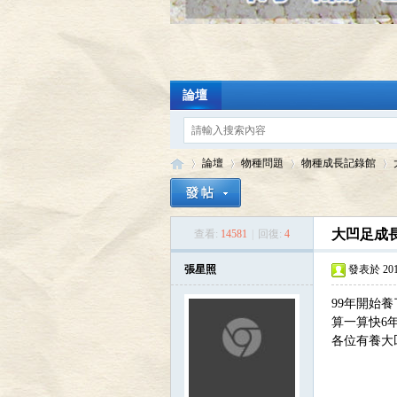
論壇
論壇
物種問題
物種成長記錄館
大凹足成長
查看:
14581
|
回復:
4
陸
»
›
›
›
張星照
發表於 2016-
99年開始
算一算快6年
各位有養大