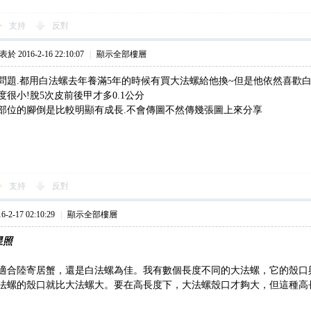
支持
反對
於 2016-2-16 22:10:07
|
顯示全部樓層
問題.都用白法螺去年養滿5年的時候有買大法螺給他換~但是他依然喜歡白
很小!脫5次皮前後甲才多0.1公分
部位的腳倒是比較明顯有成長.不會傳圖不然傳幾張圖上來分享
支持
反對
2-17 02:10:29
|
顯示全部樓層
星照
適合陸寄居蟹，還是白法螺為佳。我有數個長度不同的大法螺，它的殼口
法螺的殼口就比大法螺大。要在高長度下，大法螺殼口才夠大，但這種高