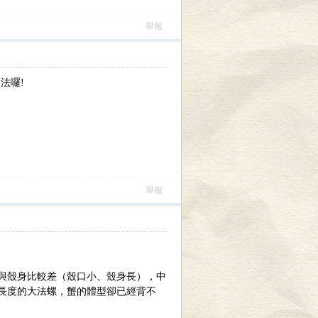
舉報
法囉!
舉報
與殼身比較差（殼口小、殼身長），中
長度的大法螺，蟹的體型卻已經背不