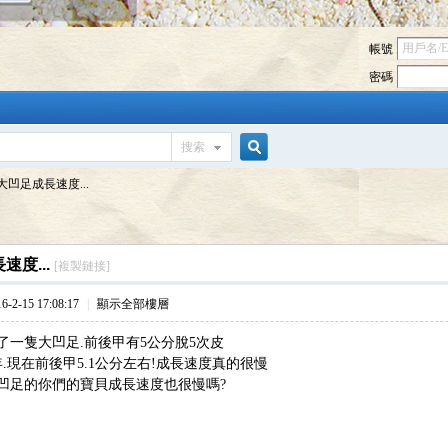
帳號
密碼
搜索
搜
大凹足成長速度...
索
速度...
[複製鏈接]
2-15 17:08:17
|
顯示全部樓層
養了一隻大凹足.前後甲有5公分脫5次皮
.現在前後甲5.1公分左右!成長速度真的很慢
凹足的你們的寶貝成長速度也很慢嗎?