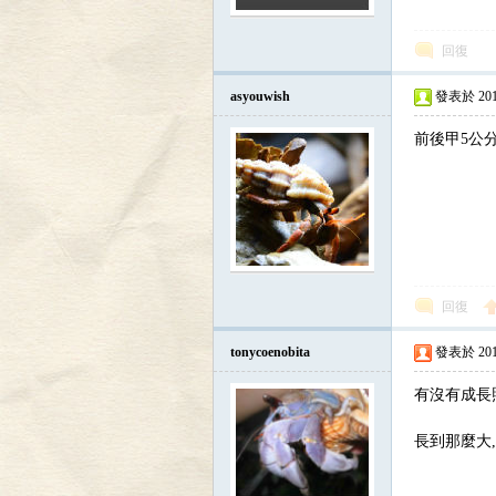
寄
回復
asyouwish
發表於 2016-
前後甲5公
居
回復
tonycoenobita
發表於 2016-
有沒有成長
長到那麼大,
蟹