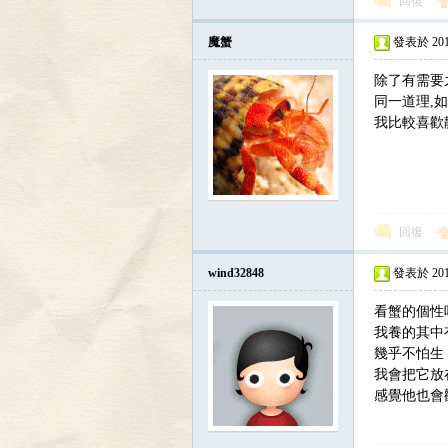
回復
魔蟹
發表於 2010-
除了有需要
同一道理,
我比較喜歡
區
回復
wind32848
發表於 2010-
看蟹的個性
我養的其中
幾乎不怕生
我會把它放
感覺他也會