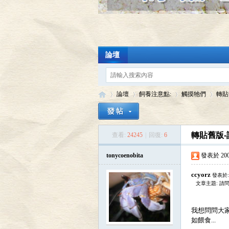
論壇
論壇
飼養注意點:
觸摸牠們
轉貼
轉貼舊版-
查看:
24245
|
回復:
6
陸
»
›
›
›
tonycoenobita
發表於 2009-
ccyorz
發表於: 
文章主題: 請
我想問問大
如餵食...