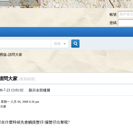
帳號
密碼
搜索
搜
舊版-請問大家
索
請問大家
[複製鏈接]
7-23 13:01:02
|
顯示全部樓層
星期一 八月 04, 2008 6:26 pm
問大家
家在什麼時候先會觸摸蟹仔/攞蟹仔出黎呢?