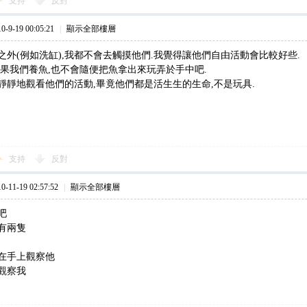
支持
反對
9-19 00:05:21
|
顯示全部樓層
之外(例如洗缸),我都不會去觸摸他們.我覺得讓他們自由活動會比較好些.
如果我們養魚,也不會隨便把魚拿出來玩弄於手中吧.
靜靜地觀看他們的活動,畢竟他們都是活生生的生命,不是玩具.
支持
反對
11-19 02:57:52
|
顯示全部樓層
吧
有兩隻
在手上觀察他
觀察我