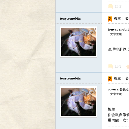
寄
回復
tonycoenobita
樓主
|
發表
tonycoenobi
文章主題:
清理排泄物, 洗
居
回復
tonycoenobita
樓主
|
發表
ccyorz
發表於: 
文章主題:
板主
你會親自餵
幾內餵一次?
蟹