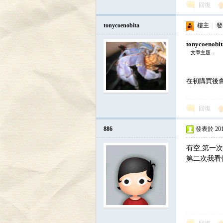
回復
tonycoenobita
樓主
|
發表
tonycoenobi
文章主題:
在初購買後會餵
討
回復
886
發表於 2010-
有空,第一
第二次我看
論