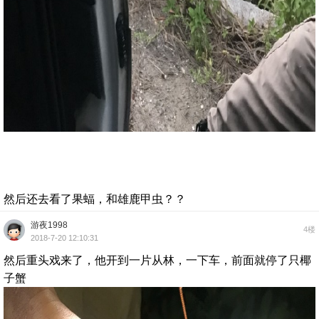
然后还去看了果蝠，和雄鹿甲虫？？
游夜1998
4楼
2018-7-20 12:10:31
然后重头戏来了，他开到一片从林，一下车，前面就停了只椰
子蟹