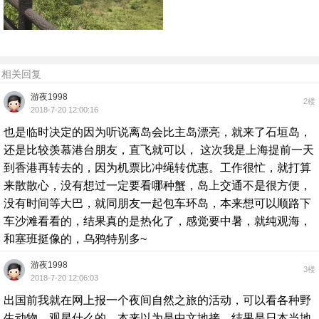
相关回复
游夜1998
2楼
2018-7-20 12:00:16
也是临时决定的因为听说离岛会比主岛漂亮，就来了石垣岛，
还是比较羡慕港台朋友，直飞就可以， 这次我是上海提前一天
到香港再转去的，因为机票比冲绳转优惠。工作很忙，就打算
来散散心，没有想过一定要看哪种蟹，岛上交通不是很方便，
没有时间等大巴，就同朋友一起包车环岛，本来想可以顺路下
车沙滩看看的，结果真的是热化了，感觉要中暑，就纯观海，
和塞班挺像的，乌鸦特别多~
游夜1998
3楼
2018-7-20 12:06:03
出国前我就在网上报一个夜间自然之旅的活动，可以看各种野
生动物，观星什么的。本来以为是中文地接，结果是日本当地