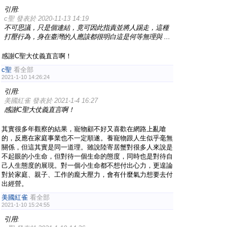
引用:
c聖 發表於 2020-11-13 14:19
不可思議，只是個連結，竟可因此指責並將人踢走，這種
打壓行為，身在臺灣的人應該都很明白這是何等無理與 ...
感謝C聖大仗義直言啊！
c聖
看全部
2021-1-10 14:26:24
引用:
美國紅雀 發表於 2021-1-4 16:27
感謝C聖大仗義直言啊！
其實很多年觀察的結果，寵物顧不好又喜歡在網路上亂嗆
的，反應在家庭事業也不一定順遂。養寵物跟人生似乎毫無
關係，但這其實是同一道理。雖說陸寄居蟹對很多人來說是
不起眼的小生命，但對待一個生命的態度，同時也是對待自
己人生態度的展現。對一個小生命都不想付出心力，更遑論
對於家庭、親子、工作的龐大壓力，會有什麼氣力想要去付
出經營。
美國紅雀
看全部
2021-1-10 15:24:55
引用: