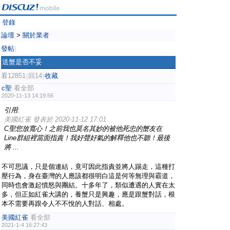
登錄
論壇
>
關於業者
發帖
|
送蟹是否不妥
看12851
回14
收藏
|
|
c聖
看全部
2020-11-13 14:19:56
引用:
美國紅雀 發表於 2020-11-12 17:01
C聖您放寬心！之前我也莫名其妙的被他死忠的蟹友在
Line群組裡當面指責！我好聲好氣的解釋他也不聽！最後
將 ...
不可思議，只是個連結，竟可因此指責並將人踢走，這種打
壓行為，身在臺灣的人應該都很明白這是何等無理與霸道，
同時也會激起憤怒與團結。十多年了，類似遭遇的人實在太
多，但正如紅雀大講的，養蟹只是興趣，應是跟蟹對話，根
本不需要再跟令人不不悅的人對話、相處。
美國紅雀
看全部
2021-1-4 16:27:43