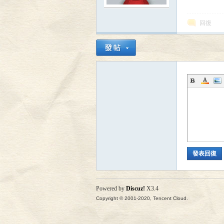
寄
回復
居
發表回復
Powered by
Discuz!
X3.4
Copyright © 2001-2020, Tencent Cloud.
蟹