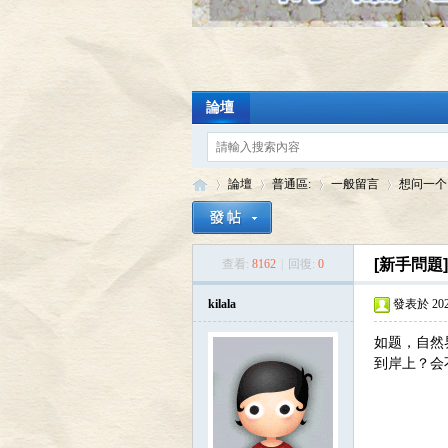
論壇
論壇
普通區:
一般留言
想问一个
[新手問題
查看:
8162
|
回復:
0
陸
»
›
›
›
kilala
發表於 2023-
如题，自然
到岸上？会