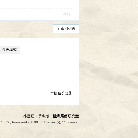
舉報
返回列表
高級模式
本版積分規則
小黑屋
|
手機版
|
陸寄居蟹研究室
 13:09
, Processed in 0.007561 second(s), 14 queries .