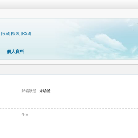
[收藏]
[複製]
[RSS]
個人資料
郵箱狀態
未驗證
0
生日
-