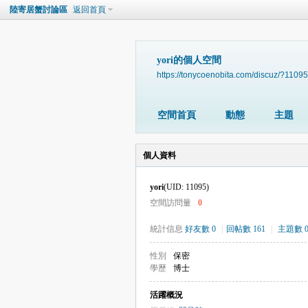
陸寄居蟹討論區
返回首頁
yori的個人空間
https://tonycoenobita.com/discuz/?11095
空間首頁
動態
主題
個人資料
yori
(UID: 11095)
空間訪問量
0
統計信息
好友數 0
|
回帖數 161
|
主題數 
性別
保密
學歷
博士
活躍概況