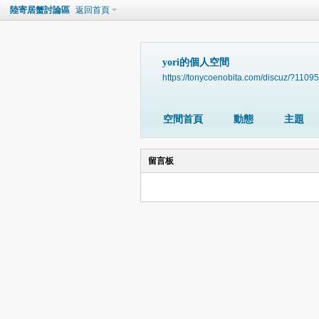
陸寄居蟹討論區
返回首頁
yori的個人空間
https://tonycoenobita.com/discuz/?11095
空間首頁
動態
主題
留言板