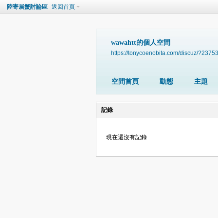
陸寄居蟹討論區
返回首頁
wawahtt的個人空間
https://tonycoenobita.com/discuz/?2375
空間首頁
動態
主題
記錄
現在還沒有記錄