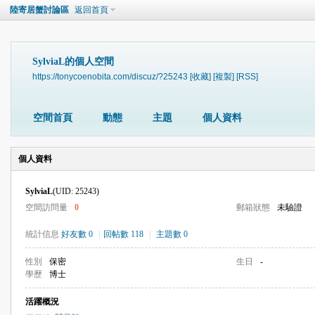
陸寄居蟹討論區
返回首頁
SylviaL的個人空間
https://tonycoenobita.com/discuz/?25243
[收藏]
[複製]
[RSS]
空間首頁
動態
主題
個人資料
個人資料
SylviaL
(UID: 25243)
空間訪問量
0
郵箱狀態
未驗證
統計信息
好友數 0
|
回帖數 118
|
主題數 0
性別
保密
生日
-
學歷
博士
活躍概況