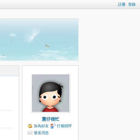
註冊
登錄
憲仔很忙
加為好友
打個招呼
發送消息