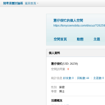
陸寄居蟹討論區
返回首頁
憲仔很忙的個人空間
https://tonycoenobita.com/discuz/?2625
空間首頁
動態
主題
個人資料
憲仔很忙
(UID: 26259)
空間訪問量
0
統計信息
好友數 0
|
回帖數 44
|
主題數 0
性別
保密
學歷
博士
活躍概況