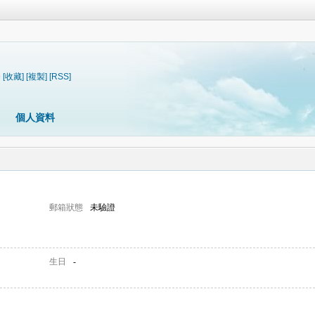
9
[收藏]
[複製]
[RSS]
個人資料
郵箱狀態
未驗證
生日
-