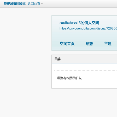
陸寄居蟹討論區
返回首頁
coolbabexx15的個人空間
https://tonycoenobita.com/discuz/?2630
空間首頁
動態
主題
日誌
還沒有相關的日誌