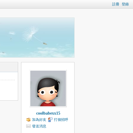
註冊
登錄
coolbabexx15
加為好友
打個招呼
發送消息