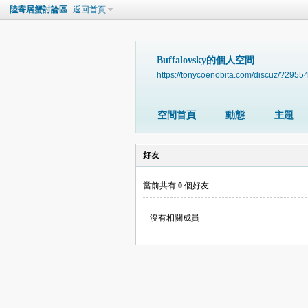
陸寄居蟹討論區
返回首頁
Buffalovsky的個人空間
https://tonycoenobita.com/discuz/?2955
空間首頁
動態
主題
好友
當前共有
0
個好友
沒有相關成員