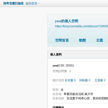
陸寄居蟹討論區
返回首頁
yuxi的個人空間
https://tonycoenobita.com/discuz/?2959
空間首頁
動態
主題
個人資料
yuxi
(UID: 29595)
空間訪問量
1
統計信息
好友數 0
|
回帖數 0
|
主題數 0
性別
女
出生地
寧夏回族自治區 銀川市
交友目的
交流蟹子饲养心得，更好的照顾
活躍概況