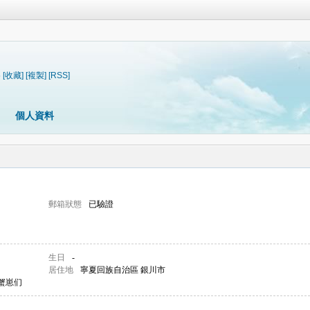
5
[收藏]
[複製]
[RSS]
個人資料
郵箱狀態
已驗證
生日
-
居住地
寧夏回族自治區 銀川市
蟹崽们