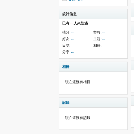
統計信息
已有
--
人來訪過
積分:
--
蟹籽:
--
好友:
--
主題:
--
日誌:
--
相冊:
--
分享:
--
相冊
現在還沒有相冊
記錄
現在還沒有記錄