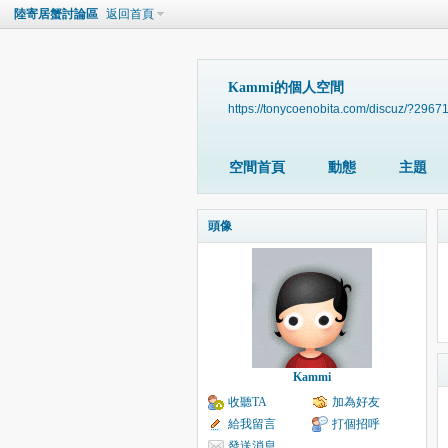
陸寄居蟹討論區
返回首頁
Kammi的個人空間
https://tonycoenobita.com/discuz/?2967
空間首頁
動態
主題
頭像
Kammi
收聽TA
加為好友
給我留言
打個招呼
發送消息