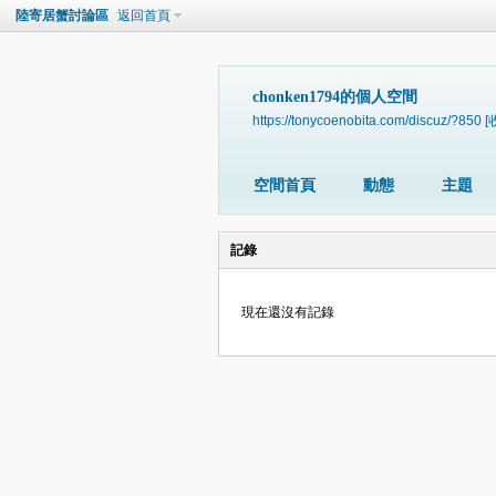
陸寄居蟹討論區
返回首頁
chonken1794的個人空間
https://tonycoenobita.com/discuz/?850
[
空間首頁
動態
主題
記錄
現在還沒有記錄