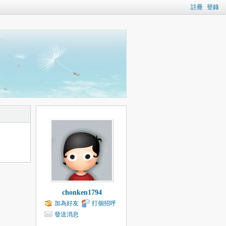
註冊
登錄
chonken1794
加為好友
打個招呼
發送消息