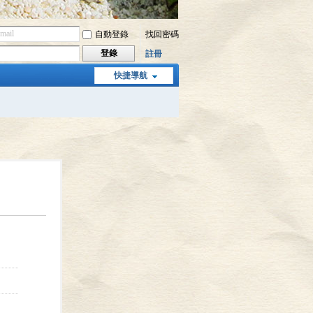
自動登錄
找回密碼
登錄
註冊
快捷導航