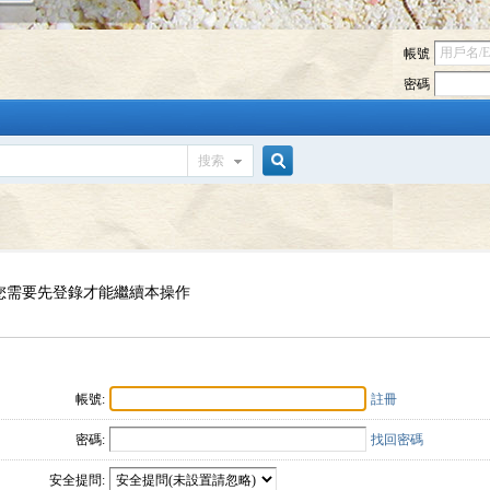
帳號
密碼
搜索
搜
索
您需要先登錄才能繼續本操作
帳號:
註冊
密碼:
找回密碼
安全提問: