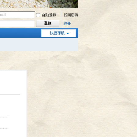
自動登錄
找回密碼
登錄
註冊
快捷導航