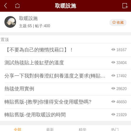
取暖設施
取暖設施
收藏
主题:65 | 帖子:400
置顶
【不要為自己的懶惰找藉口】！
18167
測試熱毯貼上後缸壁的溫度
33404
分享一下我對飼養澄紅飼養溫度之要求(轉貼自jackliu)
17492
熱毯使用實例
28620
轉貼舊版-[教學]你懂得安全使用暖墊嗎?
46650
轉貼舊版-使用取暖設的時間
21929
全部
最新
精华
热门