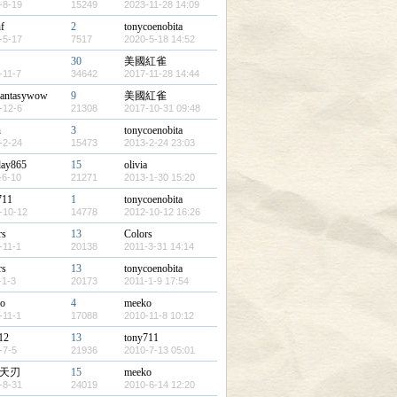
-8-19
15249
2023-11-28 14:09
f
2
tonycoenobita
-5-17
7517
2020-5-18 14:52
30
美國紅雀
-11-7
34642
2017-11-28 14:44
lfantasywow
9
美國紅雀
-12-6
21308
2017-10-31 09:48
n
3
tonycoenobita
-2-24
15473
2013-2-24 23:03
ay865
15
olivia
-6-10
21271
2013-1-30 15:20
711
1
tonycoenobita
-10-12
14778
2012-10-12 16:26
rs
13
Colors
-11-1
20138
2011-3-31 14:14
rs
13
tonycoenobita
-1-3
20173
2011-1-9 17:54
o
4
meeko
-11-1
17088
2010-11-8 10:12
12
13
tony711
-7-5
21936
2010-7-13 05:01
天刃
15
meeko
-8-31
24019
2010-6-14 12:20