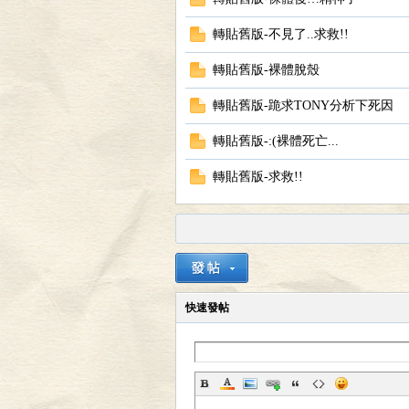
轉貼舊版-不見了..求救!!
轉貼舊版-裸體脫殼
轉貼舊版-跪求TONY分析下死因
區
轉貼舊版-:(裸體死亡...
轉貼舊版-求救!!
快速發帖