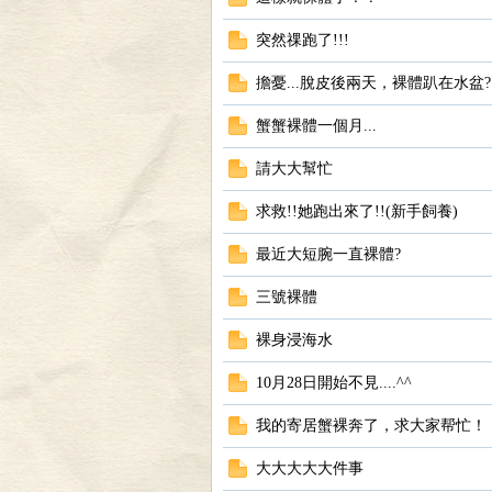
寄
突然祼跑了!!!
擔憂...脫皮後兩天，裸體趴在水盆?
蟹蟹裸體一個月...
請大大幫忙
求救!!她跑出來了!!(新手飼養)
居
最近大短腕一直裸體?
三號裸體
裸身浸海水
10月28日開始不見....^^
我的寄居蟹裸奔了，求大家帮忙！
蟹
大大大大大件事