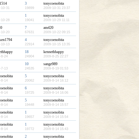
c1514
3
tonycoenobita
-10-31
19899
2009-10-31 23:37
1
tonycoenobita
-10-28
19041
2009-10-29 11:11
20
7
am420
-10-20
67631
2009-10-22 09:15
ken1794
4
tonycoenobita
-10-13
22914
2009-10-15 13:35
ethhappy
18
kennethhappy
-8-24
24904
2009-8-25 22:27
10
sange989
-7-13
24535
2009-8-19 01:53
coenobita
5
tonycoenobita
-8-14
20062
2009-8-14 16:12
coenobita
6
tonycoenobita
-8-14
19725
2009-8-14 16:06
coenobita
5
tonycoenobita
-8-14
19448
2009-8-14 15:57
coenobita
1
tonycoenobita
-8-14
19657
2009-8-14 15:54
coenobita
1
tonycoenobita
-8-14
19772
2009-8-14 15:43
coenobita
2
tonycoenobita