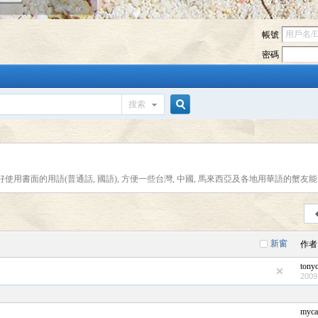
帳號
密碼
搜索
搜
使用書面的用語(普通話, 國語), 方便一些台灣, 中國, 馬來西亞及各地用華語的蟹友能
索
新窗
作者
tony
2009
myca