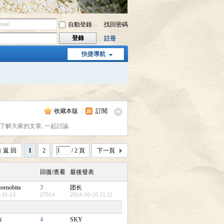
自動登錄
找回密碼
登錄
註冊
快捷導航
收藏本版
|
訂閱
了解大家的文章, 一起討論.
返 回
1
2
/ 2 頁
下一頁
回復/查看
最後發表
coenobita
3
团长
-10-13
27514
2014-10-10 21:11
i
4
SKY