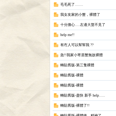
毛毛死了........
我女友家的小蟹，裸體了
十分擔心.....左邊大螯不見了
help me!!
有冇人可以幫幫我 ??
討
急!!我家小寄居蟹無故裸體
轉貼舊版-第三隻裸體
轉貼舊版-裸體
轉貼舊版-裸體
轉貼舊版-盡快 新手 help......
論
轉貼舊版-裸體了!!
轉貼舊版-裸體後…精神了