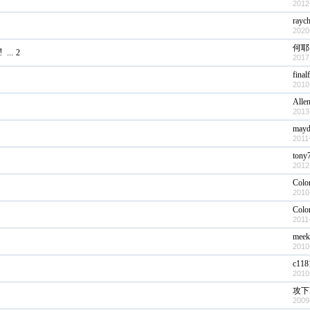
2012
raych
2020
何耶
!
...
2
2017
fina
2010
Alle
2013
mayd
2011
tony
2012
Colo
2010
Colo
2011
meek
2010
c118
2010
攻下
2009