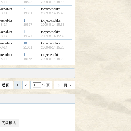
-8-14
19622
2009-8-14 15:42
coenobita
3
tonycoenobita
-8-14
19001
2009-8-14 15:40
coenobita
1
tonycoenobita
-8-14
19617
2009-8-14 15:35
coenobita
4
tonycoenobita
-8-14
19627
2009-8-14 15:32
coenobita
10
tonycoenobita
-8-14
21061
2009-8-14 15:26
coenobita
1
tonycoenobita
-8-14
19155
2009-8-14 15:20
返 回
1
2
/ 2 頁
下一頁
高級模式