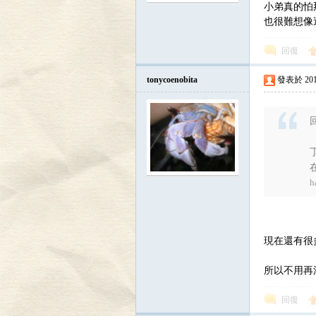
小弟真的怕
也很難想像
回復
tonycoenobita
發表於 2016-
回
h
現在還有很
所以不用再
回復