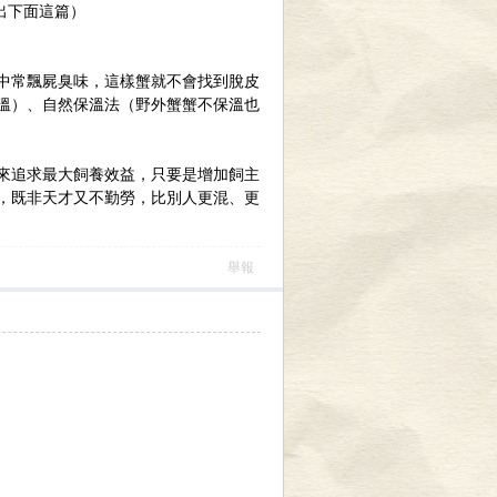
出下面這篇）
中常飄屍臭味，這樣蟹就不會找到脫皮
溫）、自然保溫法（野外蟹蟹不保溫也
來追求最大飼養效益，只要是增加飼主
，既非天才又不勤勞，比別人更混、更
舉報