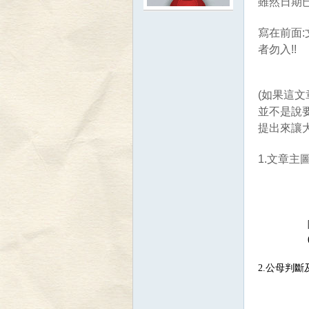
雖然日期已
寄
寫在前面:
者勿入!!
(如果這文
並不是說
提出來讓大
居
1.文章主
也陳列許
5隻比較
(也來個設
除了綠色
(謎之音
2.公母判
飼養
蟹
是