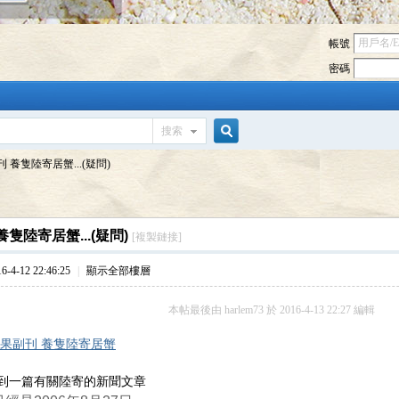
帳號
密碼
搜索
搜
 養隻陸寄居蟹...(疑問)
索
隻陸寄居蟹...(疑問)
[複製鏈接]
4-12 22:46:25
|
顯示全部樓層
本帖最後由 harlem73 於 2016-4-13 22:27 編輯
蘋果副刊 養隻陸寄居蟹
到一篇有關陸寄的新聞文章