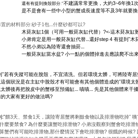
不建議常常更換，大約3~6年換1次
有提到換殼部分:"
會有一些中小型的蟹成長速度等不及3年就要換殼
布置的材料部分:砂子1包...什麼砂都可以?
菸灰缸1個
（可用一般菸灰缸代替）
?<-這
木菸灰缸
弟肯定是用
一般菸灰缸代替...還好
step 4 有提到"
木
不然
小弟以為陸寄還會抽菸...
一
般菸灰缸當水盆? 小一點的個體掉進去應該爬不出來喔
到"
若有失蹤可能在脫殼，不宜清洗。但若環境太髒，可將陸寄居
個狀況是在主缸中
脫殼才有可能會有其他個體造成的"環境太
再把脫皮中的蟹移至預備缸... 嘖嘖... 先是其他個體來干擾
大家有更好的做法嗎?
:"
餵3天、禁食1天，讓陸寄居蟹將剩餘食物以及排泄物吃掉" 咦?
禁食? 為什麼要讓蟹吃排泄物? 小弟沒觀察到蟹會吃排泄物
有可能吃排泄物,那什麼情況下會吃排泄物? 很餓的時候? 因