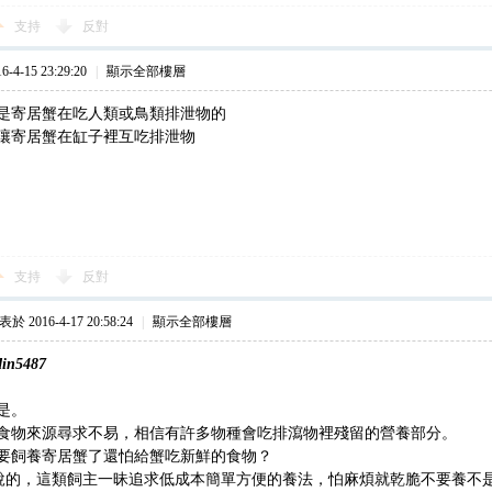
支持
反對
4-15 23:29:20
|
顯示全部樓層
是寄居蟹在吃人類或鳥類排泄物的
讓寄居蟹在缸子裡互吃排泄物
支持
反對
於 2016-4-17 20:58:24
|
顯示全部樓層
din5487
是。
食物來源尋求不易，相信有許多物種會吃排瀉物裡殘留的營養部分。
要飼養寄居蟹了還怕給蟹吃新鮮的食物？
說的，這類飼主一昧追求低成本簡單方便的養法，怕麻煩就乾脆不要養不