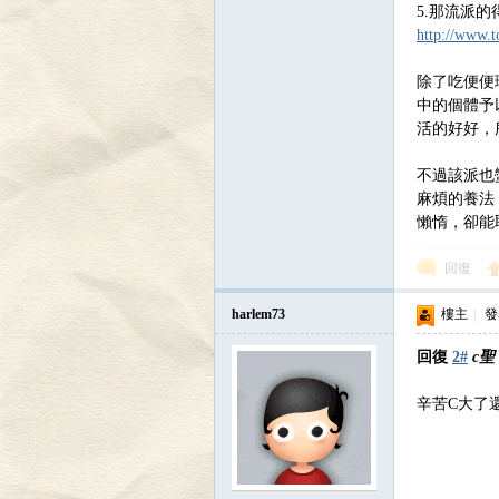
5.那流派
http://www.
除了吃便便
中的個體予
活的好好，所
不過該派也
麻煩的養法
懶惰，卻能
回復
harlem73
樓主
|
發表
回復
2#
c聖
辛苦C大了還