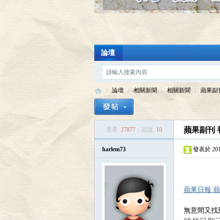
論壇
論壇
相關新聞
相關新聞
蘋果副刊
蘋果副刊 養
查看:
27877
|
回復:
10
陸
»
›
›
›
harlem73
發表於 2016-
蘋果日報 
無意間又找