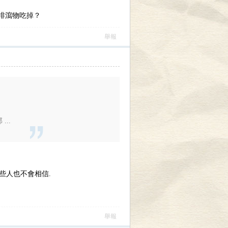
排瀉物吃掉？
舉報
..
些人也不會相信.
舉報