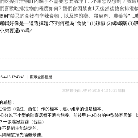
排泄物缸內幾乎不需要怎麼清理了...小弟怎沒想到!? 我還
吃排泄物的程度如何? 蟹們會因禁食1天後然後搶食排泄物
禁忌的食物有辛辣食物，以及蟑螂藥、殺蟲劑、農藥等
" ..
到"
是一道選擇題:下列何種為"食物" (1)辣椒 (2)蟑螂藥 (3)殺蟲劑
弟要選(5)嗎?
4-13 12:43:48
|
顯示全部樓層
本帖最後由 c聖 於 2016-4-13 16:21 編輯
的感想：
死亡個體（橙紅、西伯）作的標本，連小姐拿的也是標本。
1公分以下小型的陸寄居蟹不適合飼養、前後甲1~3公分的中型陸寄居蟹，比較能
？一張嘴猴蕊蕊（台語）
率並不是飼主能決定的。
是以隔離缸預先隔離最佳。