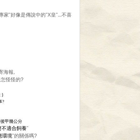
家"好像是傳說中的"X皇"...不喜
寄海報,
怎怪怪的?
:}
?
前後甲幾公分
蟹不適合飼養
"
應環境
"的關係嗎?