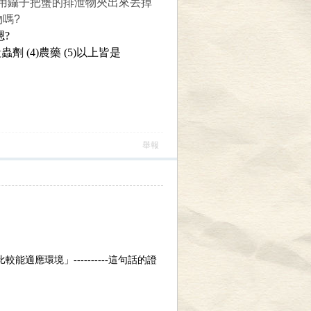
用鑷子把蟹的排泄物夾出來丟掉
嗎?
.嗯?
 (4)農藥 (5)以上皆是
舉報
適應環境」----------這句話的證