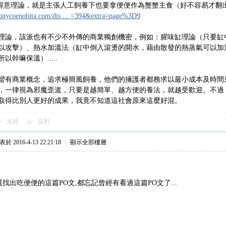
的得意理論，就是主張人工飼養下也要拿便便作為蟹蟹主食（好不容易才翻
tonycoenobita.com/dis ... =394&extra=page%3D9
理論，該派也有不少不外傳的商業獨創機密，例如：腥味缸理論（只要缸
以攻擊）、熱水加溫法（缸中倒入滾燙的開水，藉由散發的熱蒸氣可以加
以幹嘛保溫）.....
蠻有商業概念，追求極簡風飼養，他們的擁護者都務求以最小成本及時間
，一律視為邪魔歪道，只要是越簡單、越方便的養法，就越受歡迎。不過
取得比別人更好的成果，我竟不知道這社會原來這麼好混。
支持
反對
於 2016-4-13 22:21:18
|
顯示全部樓層
找出吃便便的這篇PO文,都忘記曾經有看過這篇PO文了...