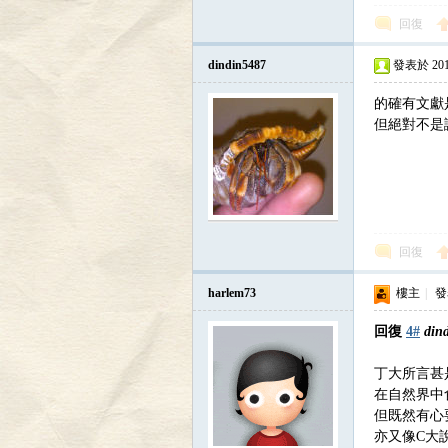
回復
dindin5487
發表於 2016-
的確有文獻
但絕對不是
回復
harlem73
樓主
|
發表
回復
4#
din
丁大所言甚
在自然界中
但既然有心
亦又像C大