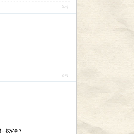
舉報
舉報
是比較省事？