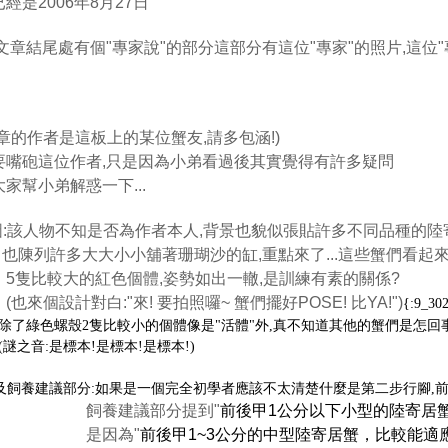
經是2006年8月27日
文章結尾處有個"專家說"的部分這部分有這位"專家"的照片,這位"專
章的作者是這板上的某位蟹友,請多包涵!)
要嘴砲這位作者,
只是因為小弟看過後其實覺得有許多疑問
家幫小弟解惑一下...
圖:該人物不知是否為作者本人,背景也貌似張貼許多不同品種的陸
多大大小小舖著珊瑚沙的缸,重點來了...這些蟹們看起來
大的紅色個體,姿勢如出一轍,是訓練有素的關係?
計對白:"來! 要拍照囉~ 蟹們擺好POSE! 比YA!")
{:9_302
螺殼2隻比較小的個體像是"活體"外,真不知道其他的蟹們是怎回事
:是標本!是標本!是標本!)
斷及飼養建議部分:如果是一個完全初學者應該不太清楚什麼是第二步行腳,
建議部分提到"
前後甲1公分以下小型的陸寄居
因為"
前後甲1~3公分的中型陸寄居蟹，比較能適