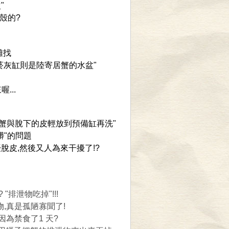
"
的?
難找
菸灰缸
則是陸寄居蟹的水盆"
...
蟹與脫下的皮輕放到預備缸再洗
"
髒"的問題
脫皮,然後又人為來干擾了!?
 "
排泄物吃掉"!!!
,真是孤陋寡聞了!
為禁食了1 天?