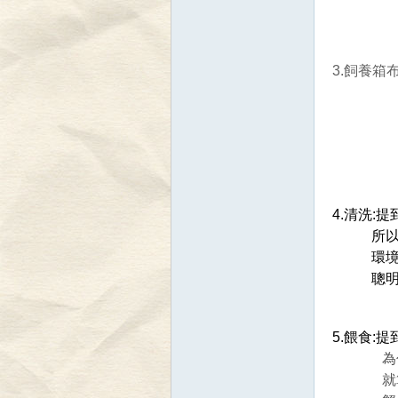
還有
是不是
3.飼養箱
木
小
討
4.
清洗:提
所以這
環境太髒後
聰明的
論
5.餵食:提到
為什麼要
就算蟹們