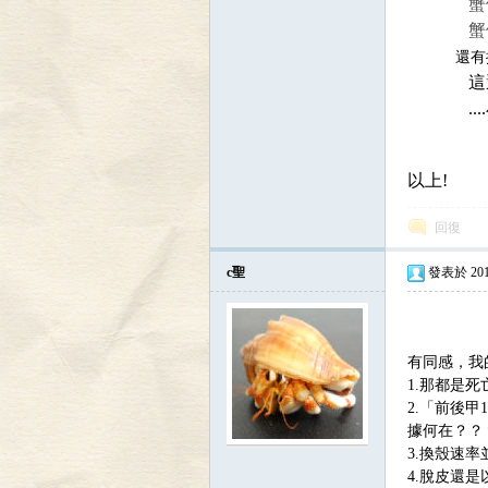
蟹們吃掉
蟹們喜歡
還有提
這邏輯好像
....小
區
以上!
回復
c聖
發表於 2016-
有同感，我
1.那都是
2.「前後甲
據何在？？
3.換殼速
4.脫皮還