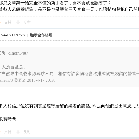
那篇文章萬一給完全不懂的新手看了，會不會就被誤導了？
這些人若飼養貓狗，是不是也是餵食三天禁食一天，也讓貓狗兒把自己的
支持
反對
4-18 17:57:28
|
顯示全部樓層
復 dindin5487
丁大所言甚是。
在自然界中食物來源尋求不易，相信有許多物種會吃排瀉物裡殘留的營養部 .
arlem73 發表於 2016-4-17 20:58
多人相信那位沒有飼養過陸寄居蟹的業者的說話, 即是向他們提出意思, 那
浪費時間.
支持
反對