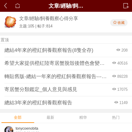
文章/經驗/飼養觀察心得分享
文章/經驗/飼養觀察心得分享
收藏
主题:105 | 帖子:814
置顶
總結4年來的橙紅飼養觀察報告(8隻全存)
208
希望大家提供橙紅陸寄居蟹脫殼後體色會變淡的個人經驗
40516
轉貼舊版-總結一年來的橙紅飼養觀察報告---橙紅的三悲哀
89228
寄居蟹分類鑑定_個人意見與感見
17075
總結3年來的橙紅飼養觀察報告
1149
全部
最新
精华
热门
tonycoenobita