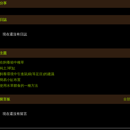
分享
日誌
現在還沒有日誌
主題
在飼養箱中種草
純土3呎缸
飼養環境中引進鼠婦(等足目)的建議
簡易小缸布置
使用水草餵食的一種方法
留言板
全
現在還沒有留言