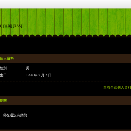
藏]
[複製]
[RSS]
個人資料
性別
男
生日
1996 年 5 月 2 日
查看全部個人資
動態
現在還沒有動態