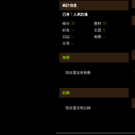
統計信息
已有
7
人來訪過
積分:
57
蟹籽:
57
好友:
--
主題:
5
日誌:
--
相冊:
--
分享:
--
相冊
現在還沒有相冊
記錄
現在還沒有記錄