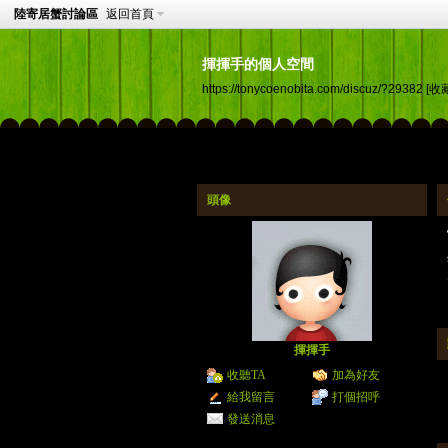
陸寄居蟹討論區
返回首頁
揮揮手的個人空間
https://tonycoenobita.com/discuz/?29382
[收
頭像
揮揮手
收聽TA
加為好友
給我留言
打個招呼
發送消息