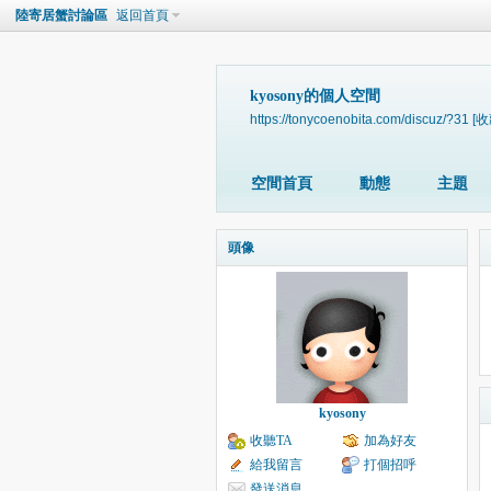
陸寄居蟹討論區
返回首頁
kyosony的個人空間
https://tonycoenobita.com/discuz/?31
[收
空間首頁
動態
主題
頭像
kyosony
收聽TA
加為好友
給我留言
打個招呼
發送消息