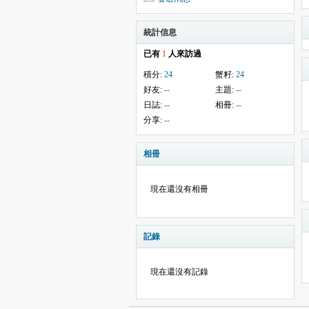
統計信息
已有
1
人來訪過
積分:
24
蟹籽:
24
好友:
--
主題:
--
日誌:
--
相冊:
--
分享:
--
相冊
現在還沒有相冊
記錄
現在還沒有記錄