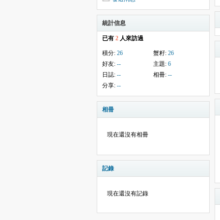
統計信息
已有
2
人來訪過
積分:
26
蟹籽:
26
好友:
--
主題:
6
日誌:
--
相冊:
--
分享:
--
相冊
現在還沒有相冊
記錄
現在還沒有記錄