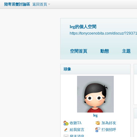
陸寄居蟹討論區
返回首頁
leg的個人空間
https://tonycoenobita.com/discuz/?2937
空間首頁
動態
主題
頭像
leg
收聽TA
加為好友
給我留言
打個招呼
發送消息