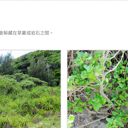
會躲藏在草叢或岩石之間。