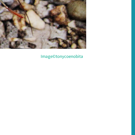
Image©tonycoenobita