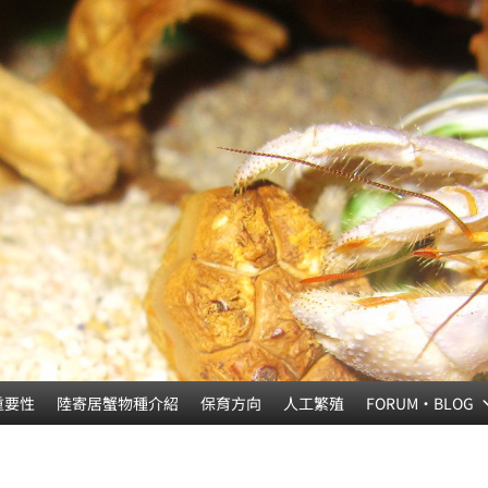
重要性
陸寄居蟹物種介紹
保育方向
人工繁殖
FORUM‧BLOG