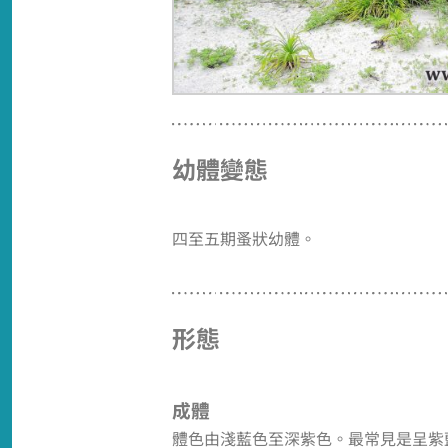
幼體變態
四至五期蚤狀幼體。
形態
成體
體色由淺藍色至深紫色。最常見是呈紫