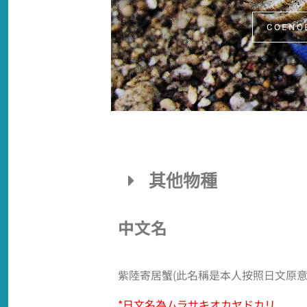
COENOB
其他物種
中文名
紫陸寄居蟹(此名稱是本人按照日文原
*日文名為ムラサキオカヤドカリ