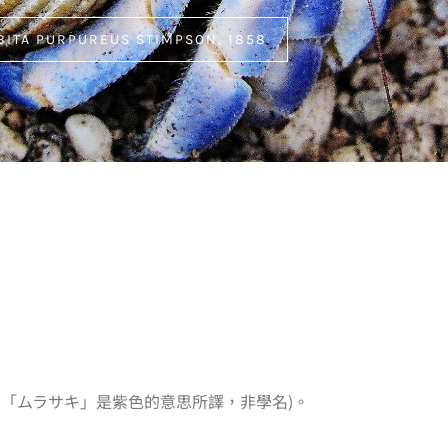
ITA PURPUREUS STIMPSON, 1858
意「ムラサキ」是紫色的意思所譯，非學名)。