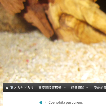
オカヤドカリ
甚麼是陸寄居蟹
飼養須知
脫皮的
Coenobita purpureus