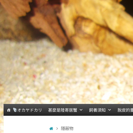
オカヤドカリ
甚麼是陸寄居蟹
飼養須知
脫皮的
隱蔽物