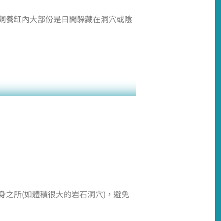
飼養缸內大部份是日間躲藏在洞穴或陰
之所(如體積很大的岩石洞穴)，避免