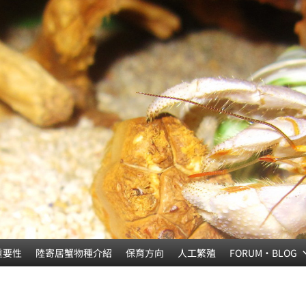
重要性
陸寄居蟹物種介紹
保育方向
人工繁殖
FORUM‧BLOG