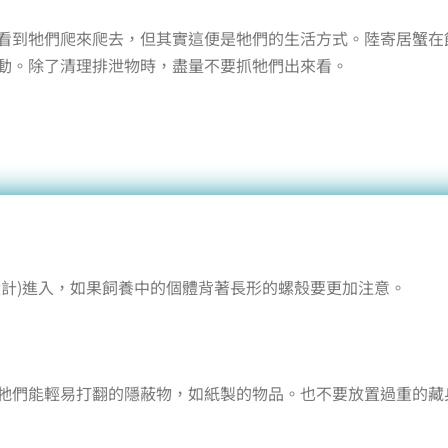
看到牠們爬來爬去，但其實這便是牠們的生活方式。陸寄居蟹在
動。除了清理排泄物時，盡量不要抓牠們出來看。
殼計)進入，如果飼養中的個體背著長形的螺殼要更加注意。
牠們能輕易打翻的隱蔽物，如紙製的物品。也不要放置過重的藏身