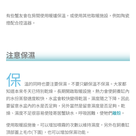
有些蟹友會在房間使用暖爐保溫，或使用其他取暖施設，例如陶瓷
燈配合控溫器。
注意保濕
保
溫的同時也要注要保濕，不要只顧保溫不保濕。大家都
知道本來冬天已特別乾燥，長期開啟取暖設施，熱力會使飼養缸內
的水份蒸發速度較快，水盆會較快變得乾涸，濕度隨之下降。因此
要留意水盆內的水是否足夠，另外當然是留意濕度是否足夠。乾
燥、濕度不足很容易使陸寄居蟹缺水，呼吸困難，使牠們
離殼
。
使用取暖設施後，可以增加噴霧的次數以維持濕度，另外在飼養缸
頂部蓋上毛巾(下圖)，也可以增加保濕功能。