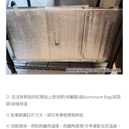
② 在沒有熱毯的缸壁貼上發泡膠(保麗龍)或Aluminum Bag(鋁箔
袋)加強保溫
③ 如果飼養缸尺寸大，或可考慮使兩張熱毯
④ 加裝燈泡，例如爬蟲保溫燈，爬蟲陶瓷燈(可考慮配合控溫器，