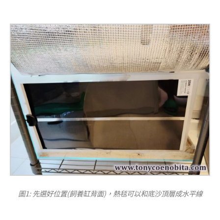
圖1: 先選好位置(飼養缸背面)，熱毯可以和底沙頂層成水平線