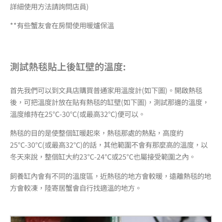
詳細使用方法請詢問店員)
**有些蟹友會在房間使用暖爐保溫
測試熱毯貼上後缸壁的溫度:
首先我們可以到文具店購買普通家用溫度計(如下圖)。開啟熱毯
後，可把溫度計放在貼有熱毯的缸壁(如下圖)，測試那邊的溫度，
溫度維持在25℃-30℃(或最高32℃)便可以。
熱毯的目的是使整個缸暖起來，熱毯那處的熱點，高度約
25℃-30℃(或最高32℃)的話，其他範圍不會有那麼高的溫度，以
冬天來說，整個缸大約23℃-24℃或25℃也屬接受範圍之內。
飼養缸內會有不同的溫度區，近熱毯的地方會較暖，遠離熱毯的地
方會較凍，陸寄居蟹會自行找適溫的地方。